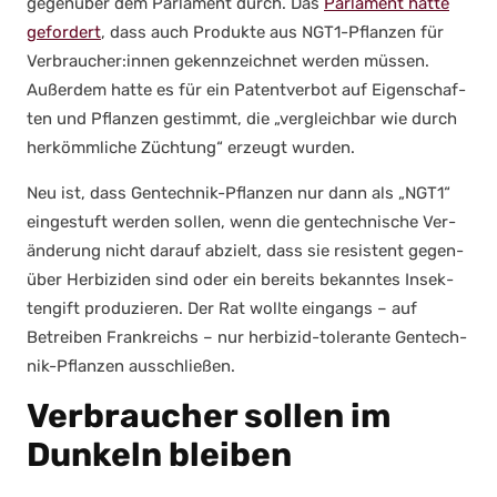
gegen­über dem Par­la­ment durch. Das
Par­la­ment hat­te
gefor­dert
, dass auch Pro­duk­te aus NGT1-Pflan­zen für
Verbraucher:innen gekenn­zeich­net wer­den müs­sen.
Außer­dem hat­te es für ein Patent­ver­bot auf Eigen­schaf­
ten und Pflan­zen gestimmt, die „ver­gleich­bar wie durch
her­kömm­li­che Züch­tung“ erzeugt wur­den.
Neu ist, dass Gen­tech­nik-Pflan­zen nur dann als „NGT1“
ein­ge­stuft wer­den sol­len, wenn die gen­tech­ni­sche Ver­
än­de­rung nicht dar­auf abzielt, dass sie resis­tent gegen­
über Her­bi­zi­den sind oder ein bereits bekann­tes Insek­
ten­gift pro­du­zie­ren. Der Rat woll­te ein­gangs – auf
Betrei­ben Frank­reichs – nur her­bi­zid-tole­ran­te Gen­tech­
nik-Pflan­zen aus­schlie­ßen.
Verbraucher sollen im
Dunkeln bleiben