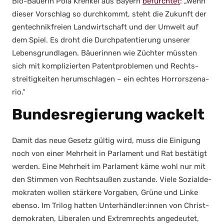
Bio-Bäue­rin Pola Kren­kel aus Bay­ern
befürch­tet
: „Wenn
die­ser Vor­schlag so durch­kommt, steht die Zukunft der
gen­tech­nik­frei­en Land­wirt­schaft und der Umwelt auf
dem Spiel. Es droht die Durch­pa­ten­tie­rung unse­rer
Lebens­grund­la­gen. Bäue­rin­nen wie Züch­ter müss­ten
sich mit kom­pli­zier­ten Patent­pro­ble­men und Rechts­
strei­tig­kei­ten her­um­schla­gen – ein ech­tes Hor­ror­sze­na­
rio.“
Bundesregierung wackelt
Damit das neue Gesetz gül­tig wird, muss die Eini­gung
noch von einer Mehr­heit in Par­la­ment und Rat bestä­tigt
wer­den. Eine Mehr­heit im Par­la­ment käme wohl nur mit
den Stim­men von Rechts­au­ßen zustan­de. Vie­le Sozi­al­de­
mo­kra­ten wol­len stär­ke­re Vor­ga­ben, Grü­ne und Lin­ke
eben­so. Im Tri­log hat­ten Unterhändler:innen von Christ­
de­mo­kra­ten, Libe­ra­len und Extrem­rechts ange­deu­tet,