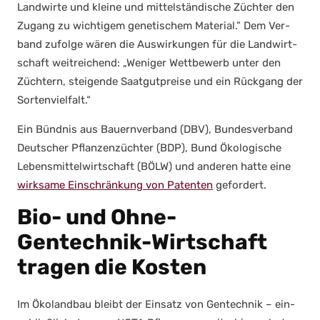
Land­wir­te und klei­ne und mit­tel­stän­di­sche Züch­ter den
Zugang zu wich­ti­gem gene­ti­schem Mate­ri­al.” Dem Ver­
band zufol­ge wären die Aus­wir­kun­gen für die Land­wirt­
schaft weit­rei­chend: „Weni­ger Wett­be­werb unter den
Züch­tern, stei­gen­de Saat­gut­prei­se und ein Rück­gang der
Sor­ten­viel­falt.“
Ein Bünd­nis aus Bau­ern­ver­band (DBV), Bun­des­ver­band
Deut­scher Pflan­zen­züch­ter (BDP), Bund Öko­lo­gi­sche
Lebens­mit­tel­wirt­schaft (BÖLW) und ande­ren hat­te eine
wirk­sa­me Ein­schrän­kung von Paten­ten
gefor­dert.
Bio- und Ohne-
Gentechnik-Wirtschaft
tragen die Kosten
Im Öko­land­bau bleibt der Ein­satz von Gen­tech­nik – ein­