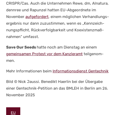
CRISPR/Cas. Auch die Unter­neh­men Rewe, dm, Alna­tu­ra,
denn­ree und Rapun­zel hat­ten EU-Abge­ord­ne­te im
Novem­ber
auf­ge­for­dert
, einem mög­li­chen Ver­hand­lungs­
er­geb­nis nur dann zuzu­stim­men, wenn es „Kenn­zeich­
nungs­pflicht, Rück­ver­folg­bar­keit und Koexis­tenz­maß­
nah­men“ umfasst.
Save Our Seeds
hat­te noch am Diens­tag an einem
gemein­sa­men Pro­test vor dem Kanz­ler­amt
teil­ge­nom­
men.
Mehr Infor­ma­tio­nen beim
Infor­ma­ti­ons­dienst Gen­tech­nik
Bild © Nick Jaus­si. Bene­dikt Haer­lin bei der Über­ga­be
einer Gen­tech­nik-Peti­ti­on an das BMLEH in Ber­lin am 26.
Novem­ber 2025
EU