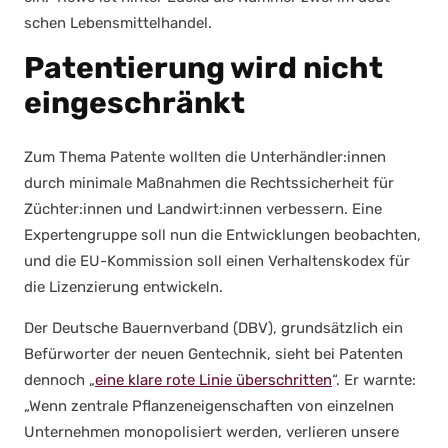
schen Lebens­mit­tel­han­del.
Patentierung wird nicht
eingeschränkt
Zum The­ma Paten­te woll­ten die Unterhändler:innen
durch mini­ma­le Maß­nah­men die Rechts­si­cher­heit für
Züchter:innen und Landwirt:innen ver­bes­sern. Eine
Exper­ten­grup­pe soll nun die Ent­wick­lun­gen beob­ach­ten,
und die EU-Kom­mis­si­on soll einen Ver­hal­tens­ko­dex für
die Lizen­zie­rung ent­wi­ckeln.
Der Deut­sche Bau­ern­ver­band (DBV), grund­sätz­lich ein
Befür­wor­ter der neu­en Gen­tech­nik, sieht bei Paten­ten
den­noch „
eine kla­re rote Linie über­schrit­ten
“. Er warn­te:
„Wenn zen­tra­le Pflan­zen­ei­gen­schaf­ten von ein­zel­nen
Unter­neh­men mono­po­li­siert wer­den, ver­lie­ren unse­re