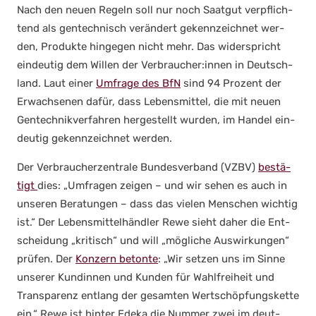
Nach den neu­en Regeln soll nur noch Saat­gut ver­pflich­
tend als gen­tech­nisch ver­än­dert gekenn­zeich­net wer­
den, Pro­duk­te hin­ge­gen nicht mehr. Das wider­spricht
ein­deu­tig dem Wil­len der Verbraucher:innen in Deutsch­
land. Laut einer
Umfra­ge des BfN
sind 94 Pro­zent der
Erwach­se­nen dafür, dass Lebens­mit­tel, die mit neu­en
Gen­tech­nik­ver­fah­ren her­ge­stellt wur­den, im Han­del ein­
deu­tig gekenn­zeich­net wer­den.
Der Ver­brau­cher­zen­tra­le Bun­des­ver­band (VZBV)
bestä­
tigt
dies: „Umfra­gen zei­gen – und wir sehen es auch in
unse­ren Bera­tun­gen – dass das vie­len Men­schen wich­tig
ist.“ Der Lebens­mit­tel­händ­ler Rewe sieht daher die Ent­
schei­dung „kri­tisch“ und will „mög­li­che Aus­wir­kun­gen“
prü­fen. Der
Kon­zern beton­te
: „Wir set­zen uns im Sin­ne
unse­rer Kun­din­nen und Kun­den für Wahl­frei­heit und
Trans­pa­renz ent­lang der gesam­ten Wert­schöp­fungs­ket­te
ein.“ Rewe ist hin­ter Ede­ka die Num­mer zwei im deut­