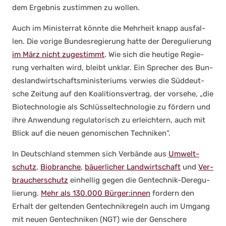
dem Ergeb­nis zustim­men zu wol­len.
Auch im Minis­ter­rat könn­te die Mehr­heit knapp aus­fal­
len. Die vori­ge Bun­des­re­gie­rung hat­te der Dere­gu­lie­rung
im März nicht zuge­stimmt
. Wie sich die heu­ti­ge Regie­
rung ver­hal­ten wird, bleibt unklar. Ein Spre­cher des Bun­
des­land­wirt­schafts­mi­nis­te­ri­ums ver­wies die Süd­deut­
sche Zei­tung auf den Koali­ti­ons­ver­trag, der vor­se­he, „die
Bio­tech­no­lo­gie als Schlüs­sel­tech­no­lo­gie zu för­dern und
ihre Anwen­dung regu­la­to­risch zu erleich­tern, auch mit
Blick auf die neu­en geno­mi­schen Tech­ni­ken“.
In Deutsch­land stem­men sich Ver­bän­de aus
Umwelt­
schutz
,
Bio­bran­che
,
bäu­er­li­cher Land­wirt­schaft
und
Ver­
brau­cher­schutz
ein­hel­lig gegen die Gen­tech­nik-Dere­gu­
lie­rung.
Mehr als 130.000 Bürger:innen
for­dern den
Erhalt der gel­ten­den Gen­tech­nik­re­geln auch im Umgang
mit neu­en Gen­tech­ni­ken (NGT) wie der Gen­sche­re