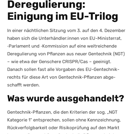
Deregulierung:
Einigung im EU-Trilog
In einer nächt­li­chen Sit­zung vom 3. auf den 4. Dezem­ber
haben sich die Unterhändler:innen von EU-Minis­ter­rat,
‑Par­la­ment und ‑Kom­mis­si­on auf eine weit­rei­chen­de
Dere­gu­lie­rung von Pflan­zen aus neu­er Gen­tech­nik (NGT)
– wie etwa der Gen­sche­re CRISPR/Cas – geei­nigt.
Danach sol­len fast alle Vor­ga­ben des EU-Gen­tech­nik­
rechts für die­se Art von Gen­tech­nik-Pflan­zen abge­
schafft wer­den.
Was wurde ausgehandelt?
Gen­tech­nik-Pflan­zen, die den Kri­te­ri­en der sog. „NGT
Kate­go­rie 1“ ent­spre­chen, sol­len ohne Kenn­zeich­nung,
Rück­ver­folg­bar­keit oder Risi­ko­prü­fung auf den Markt