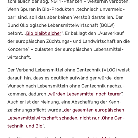
schließ­lich der sog. NGT1-Pflan­zen – wei­ter­hin ver­bo­ten.
Wenn Spu­ren in Bio-Pro­duk­ten „tech­nisch unver­meid­
bar“ sind, soll das aber kei­nen Ver­stoß dar­stel­len. Der
Bund Öko­lo­gi­sche Lebens­mit­tel­wirt­schaft (BÖLW)
betont: „
Bio bleibt sicher
“. Er beklagt den „Aus­ver­kauf
der euro­päi­schen Züch­tungs- und Land­wirt­schaft an die
Kon­zer­ne“ – zulas­ten der euro­päi­schen Lebens­mit­tel­
wirt­schaft.
Der Ver­band Lebens­mit­tel ohne Gen­tech­nik (VLOG) weist
dar­auf hin, dass es deut­lich auf­wän­di­ger wür­de, dem
Wunsch nach Lebens­mit­teln ohne Gen­tech­nik nach­zu­
kom­men, dadurch „
wür­den Lebens­mit­tel noch teu­rer
“.
Auch er ist der Mei­nung, eine Abschaf­fung der Kenn­
zeich­nungs­pflicht wür­de „
der gesam­ten euro­päi­schen
Lebens­mit­tel­wirt­schaft scha­den, nicht nur ‚Ohne Gen­
tech­nik‘ und Bio
“.