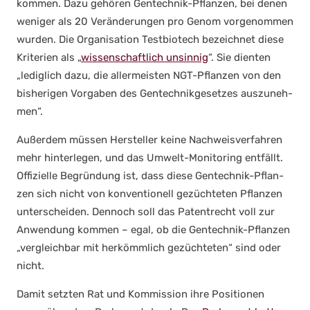
kom­men. Dazu gehö­ren Gen­tech­nik-Pflan­zen, bei denen
weni­ger als 20 Ver­än­de­run­gen pro Genom vor­ge­nom­men
wur­den. Die Orga­ni­sa­ti­on Test­bio­tech bezeich­net die­se
Kri­te­ri­en als „
wis­sen­schaft­lich unsin­nig
“. Sie dien­ten
„ledig­lich dazu, die aller­meis­ten NGT-Pflan­zen von den
bis­he­ri­gen Vor­ga­ben des Gen­tech­nik­ge­set­zes aus­zu­neh­
men“.
Außer­dem müs­sen Her­stel­ler kei­ne Nach­weis­ver­fah­ren
mehr hin­ter­le­gen, und das Umwelt-Moni­to­ring ent­fällt.
Offi­zi­el­le Begrün­dung ist, dass die­se Gen­tech­nik-Pflan­
zen sich nicht von kon­ven­tio­nell gezüch­te­ten Pflan­zen
unter­schei­den. Den­noch soll das Patent­recht voll zur
Anwen­dung kom­men – egal, ob die Gen­tech­nik-Pflan­zen
„ver­gleich­bar mit her­kömm­lich gezüch­te­ten“ sind oder
nicht.
Damit setz­ten Rat und Kom­mis­si­on ihre Posi­tio­nen