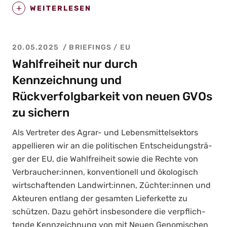
WEITERLESEN
20.05.2025
BRIEFINGS
/
EU
Wahlfreiheit nur durch
Kennzeichnung und
Rückverfolgbarkeit von neuen GVOs
zu sichern
Als Ver­tre­ter des Agrar- und Lebens­mit­tel­sek­tors
appel­lie­ren wir an die poli­ti­schen Ent­schei­dungs­trä­
ger der EU, die Wahl­frei­heit sowie die Rech­te von
Verbraucher:innen, kon­ven­tio­nell und öko­lo­gisch
wirt­schaf­ten­den Landwirt:innen, Züchter:innen und
Akteu­ren ent­lang der gesam­ten Lie­fer­ket­te zu
schüt­zen. Dazu gehört ins­be­son­de­re die ver­pflich­
ten­de Kenn­zeich­nung von mit Neu­en Geno­mi­schen