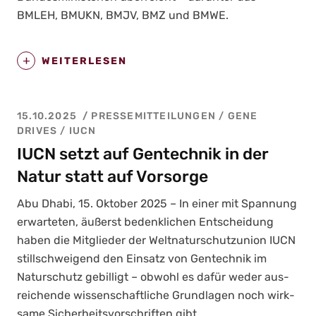
BMLEH, BMUKN, BMJV, BMZ und BMWE.
WEITERLESEN
15.10.2025
PRESSEMITTEILUNGEN
/
GENE
DRIVES
/
IUCN
IUCN setzt auf Gentechnik in der
Natur statt auf Vorsorge
Abu Dha­bi, 15. Okto­ber 2025 – In einer mit Span­nung
erwar­te­ten, äußerst bedenk­li­chen Ent­schei­dung
haben die Mit­glie­der der Welt­na­tur­schutz­uni­on IUCN
still­schwei­gend den Ein­satz von Gen­tech­nik im
Natur­schutz gebil­ligt – obwohl es dafür weder aus­
rei­chen­de wis­sen­schaft­li­che Grund­la­gen noch wirk­
sa­me Sicher­heits­vor­schrif­ten gibt.