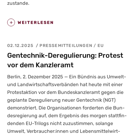
zustan­de.
WEITERLESEN
02.12.2025
PRESSEMITTEILUNGEN
/
EU
Gentechnik-Deregulierung: Protest
vor dem Kanzleramt
Ber­lin, 2. Dezem­ber 2025 — Ein Bünd­nis aus Umwelt-
und Land­wirt­schafts­ver­bän­den hat heu­te mit einer
Pro­test­ak­ti­on vor dem Bun­des­kanz­ler­amt gegen die
geplan­te Dere­gu­lie­rung neu­er Gen­tech­nik (NGT)
demons­triert. Die Orga­ni­sa­tio­nen for­der­ten die Bun­
des­re­gie­rung auf, dem Ergeb­nis des mor­gen statt­fin­
den­den EU-Tri­logs nicht zuzu­stim­men, solan­ge
Umwelt, Verbraucher:innen und Lebens­mit­tel­wirt­