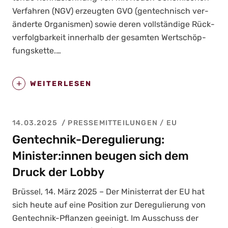
Ver­fah­ren (NGV) erzeug­ten GVO (gen­tech­nisch ver­
än­der­te Orga­nis­men) sowie deren voll­stän­di­ge Rück­
ver­folg­bar­keit inner­halb der gesam­ten Wert­schöp­
fungs­ket­te.…
WEITERLESEN
14.03.2025
PRESSEMITTEILUNGEN
/
EU
Gentechnik-Deregulierung:
Minister:innen beugen sich dem
Druck der Lobby
Brüs­sel, 14. März 2025 – Der Minis­ter­rat der EU hat
sich heu­te auf eine Posi­ti­on zur Dere­gu­lie­rung von
Gen­tech­nik-Pflan­zen geei­nigt. Im Aus­schuss der