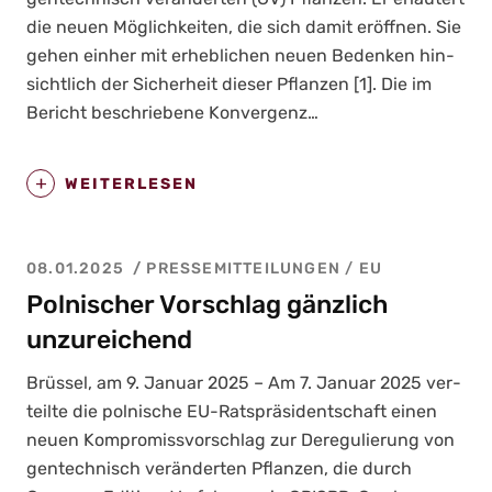
die neu­en Mög­lich­kei­ten, die sich damit eröff­nen. Sie
gehen ein­her mit erheb­li­chen neu­en Beden­ken hin­
sicht­lich der Sicher­heit die­ser Pflan­zen [1]. Die im
Bericht beschrie­be­ne Kon­ver­genz…
WEITERLESEN
08.01.2025
PRESSEMITTEILUNGEN
/
EU
Polnischer Vorschlag gänzlich
unzureichend
Brüs­sel, am 9. Janu­ar 2025 – Am 7. Janu­ar 2025 ver­
teil­te die pol­ni­sche EU-Rats­prä­si­dent­schaft einen
neu­en Kom­pro­miss­vor­schlag zur Dere­gu­lie­rung von
gen­tech­nisch ver­än­der­ten Pflan­zen, die durch