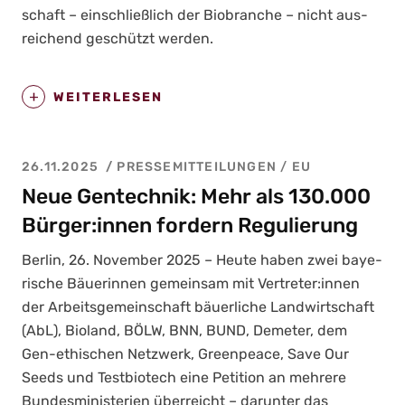
schaft – ein­schließ­lich der Bio­bran­che – nicht aus­
rei­chend geschützt wer­den.
WEITERLESEN
26.11.2025
PRESSEMITTEILUNGEN
/
EU
Neue Gentechnik: Mehr als 130.000
Bürger:innen fordern Regulierung
Ber­lin, 26. Novem­ber 2025 – Heu­te haben zwei baye­
ri­sche Bäue­rin­nen gemein­sam mit Vertreter:innen
der Arbeits­ge­mein­schaft bäu­er­li­che Land­wirt­schaft
(AbL), Bio­land, BÖLW, BNN, BUND, Deme­ter, dem
Gen-ethi­schen Netz­werk, Green­peace, Save Our
Seeds und Test­bio­tech eine Peti­ti­on an meh­re­re
Bun­des­mi­nis­te­ri­en über­reicht – dar­un­ter das