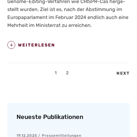
Geno­me-Editing-Ver­fah­ren wie CRIS­PR-Cas her­ge­
stellt wur­den. Ziel ist es, nach der Abstim­mung im
Euro­pa­par­la­ment im Febru­ar 2024 end­lich auch eine
Mehr­heit im Minis­ter­rat zu errei­chen.
WEITERLESEN
Seitennummerierung
PAGE
1
PAGE
2
NEXT
der
Beiträge
Neueste Publikationen
19.12.2025
Pressemitteilungen