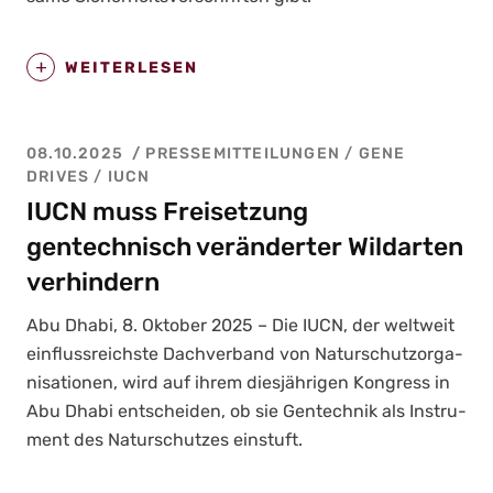
WEITERLESEN
08.10.2025
PRESSEMITTEILUNGEN
/
GENE
DRIVES
/
IUCN
IUCN muss Freisetzung
gentechnisch veränderter Wildarten
verhindern
Abu Dha­bi, 8. Okto­ber 2025 – Die IUCN, der welt­weit
ein­fluss­reichs­te Dach­ver­band von Natur­schutz­or­ga­
ni­sa­tio­nen, wird auf ihrem dies­jäh­ri­gen Kon­gress in
Abu Dha­bi ent­schei­den, ob sie Gen­tech­nik als Instru­
ment des Natur­schut­zes ein­stuft.