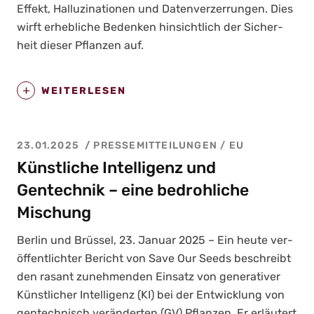
Effekt, Hal­lu­zi­na­tio­nen und Daten­ver­zer­run­gen. Dies
wirft erheb­li­che Beden­ken hin­sicht­lich der Sicher­
heit die­ser Pflan­zen auf.
WEITERLESEN
23.01.2025
PRESSEMITTEILUNGEN
/
EU
Künstliche Intelligenz und
Gentechnik – eine bedrohliche
Mischung
Ber­lin und Brüs­sel, 23. Janu­ar 2025 – Ein heu­te ver­
öf­fent­lich­ter Bericht von Save Our Seeds beschreibt
den rasant zuneh­men­den Ein­satz von gene­ra­ti­ver
Künst­li­cher Intel­li­genz (KI) bei der Ent­wick­lung von
gen­tech­nisch ver­än­der­ten (GV) Pflan­zen. Er erläu­tert