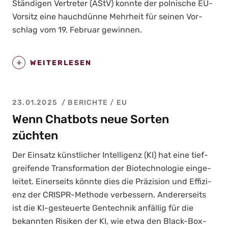
Stän­di­gen Ver­tre­ter (AStV) konn­te der pol­ni­sche EU-
Vor­sitz eine hauch­dün­ne Mehr­heit für sei­nen Vor­
schlag vom 19. Febru­ar gewin­nen.
WEITERLESEN
23.01.2025
BERICHTE
/
EU
Wenn Chatbots neue Sorten
züchten
Der Ein­satz künst­li­cher Intel­li­genz (KI) hat eine tief­
grei­fen­de Trans­for­ma­ti­on der Bio­tech­no­lo­gie ein­ge­
lei­tet. Einer­seits könn­te dies die Prä­zi­si­on und Effi­zi­
enz der CRIS­PR-Metho­de ver­bes­sern. Ande­rer­seits
ist die KI-gesteu­er­te Gen­tech­nik anfäl­lig für die
bekann­ten Risi­ken der KI, wie etwa den Black-Box-