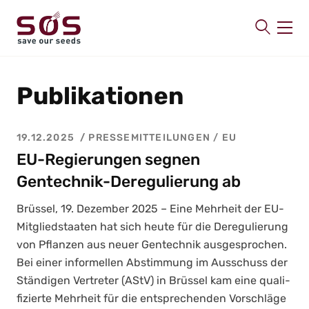
SAVE OUR SEEDS
Publikationen
Über uns
Aktuelles
19.12.2025
PRESSEMITTEILUNGEN
/
EU
Mitmachen
EU-Regierungen segnen
Publikationen
Gentechnik-Deregulierung ab
Kontakt
Brüs­sel, 19. Dezem­ber 2025 – Eine Mehr­heit der EU-
Mit­glied­staa­ten hat sich heu­te für die Dere­gu­lie­rung
von Pflan­zen aus neu­er Gen­tech­nik aus­ge­spro­chen.
Bei einer infor­mel­len Abstim­mung im Aus­schuss der
Stän­di­gen Ver­tre­ter (AStV) in Brüs­sel kam eine qua­li­
fi­zier­te Mehr­heit für die ent­spre­chen­den Vor­schlä­ge