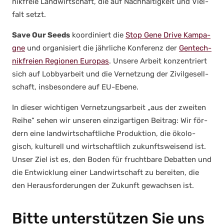
nik­freie Land­wirt­schaft, die auf Nach­hal­tig­keit und Viel­
falt setzt.
Save Our Seeds
koor­di­niert die
Stop Gene Dri­ve Kam­pa­
gne
und orga­ni­siert die jähr­li­che Kon­fe­renz der
Gen­tech­
nik­frei­en Regio­nen Euro­pas
. Unse­re Arbeit kon­zen­triert
sich auf Lob­by­ar­beit und die Ver­net­zung der Zivil­ge­sell­
schaft, ins­be­son­de­re auf EU-Ebe­ne.
In die­ser wich­ti­gen Ver­net­zungs­ar­beit „aus der zwei­ten
Rei­he“ sehen wir unse­ren ein­zig­ar­ti­gen Bei­trag: Wir för­
dern eine land­wirt­schaft­li­che Pro­duk­ti­on, die öko­lo­
gisch, kul­tu­rell und wirt­schaft­lich zukunfts­wei­send ist.
Unser Ziel ist es, den Boden für frucht­ba­re Debat­ten und
die Ent­wick­lung einer Land­wirt­schaft zu berei­ten, die
den Her­aus­for­de­run­gen der Zukunft gewach­sen ist.
Bitte unterstützen Sie uns