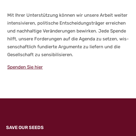
Mit Ihrer Unter­stüt­zung kön­nen wir unse­re Arbeit wei­ter
inten­si­vie­ren, poli­ti­sche Ent­schei­dungs­trä­ger errei­chen
und nach­hal­ti­ge Ver­än­de­run­gen bewir­ken. Jede Spen­de
hilft, unse­re For­de­run­gen auf die Agen­da zu set­zen, wis­
sen­schaft­lich fun­dier­te Argu­men­te zu lie­fern und die
Gesell­schaft zu sen­si­bi­li­sie­ren.
Spen­den Sie hier
SAVE OUR SEEDS