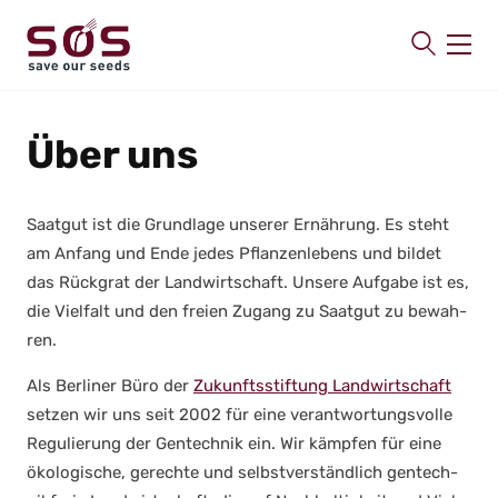
SAVE OUR SEEDS
Über uns
Über uns
Aktuelles
Saat­gut ist die Grund­la­ge unse­rer Ernäh­rung. Es steht
Mitmachen
am Anfang und Ende jedes Pflan­zen­le­bens und bil­det
Publikationen
das Rück­grat der Land­wirt­schaft. Unse­re Auf­ga­be ist es,
Kontakt
die Viel­falt und den frei­en Zugang zu Saat­gut zu bewah­
ren.
Als Ber­li­ner Büro der
Zukunfts­stif­tung Land­wirt­schaft
set­zen wir uns seit 2002 für eine ver­ant­wor­tungs­vol­le
Regu­lie­rung der Gen­tech­nik ein. Wir kämp­fen für eine
öko­lo­gi­sche, gerech­te und selbst­ver­ständ­lich gen­tech­