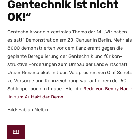
Gentechnik ist nicht
OK!“
Gen­tech­nik war ein zen­tra­les The­ma der 14. „Wir haben
es satt“ Demons­tra­ti­on am 20. Janu­ar in Ber­lin. Mehr als
8000 demons­trier­ten vor dem Kanz­ler­amt gegen die
geplan­te Dere­gu­lie­rung der Gen­tech­nik und für kon­
struk­ti­ve For­de­run­gen zum Umbau der Land­wirt­schaft.
Unser Rie­sen­pla­kat mit den Ver­spre­chen von Olaf Scholz
zu Vor­sor­ge und Kenn­zeich­nung war auf einem der 50
Schlep­per auch mit dabei. Hier die
Rede von Ben­ny Haer­
lin zum Auf­takt der Demo
.
Bild: Fabi­an Mel­ber
EU