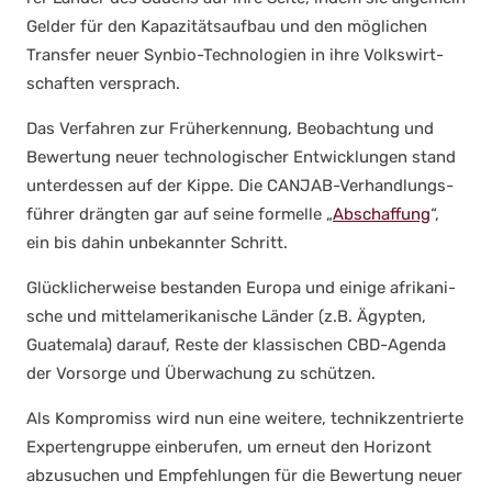
Gel­der für den Kapa­zi­täts­auf­bau und den mög­li­chen
Trans­fer neu­er Syn­bio-Tech­no­lo­gien in ihre Volks­wirt­
schaf­ten ver­sprach.
Das Ver­fah­ren zur Früh­erken­nung, Beob­ach­tung und
Bewer­tung neu­er tech­no­lo­gi­scher Ent­wick­lun­gen stand
unter­des­sen auf der Kip­pe. Die CAN­JAB-Ver­hand­lungs­
füh­rer dräng­ten gar auf sei­ne for­mel­le „
Abschaf­fung
“,
ein bis dahin unbe­kann­ter Schritt.
Glück­li­cher­wei­se bestan­den Euro­pa und eini­ge afri­ka­ni­
sche und mit­tel­ame­ri­ka­ni­sche Län­der (z.B. Ägyp­ten,
Gua­te­ma­la) dar­auf, Res­te der klas­si­schen CBD-Agen­da
der Vor­sor­ge und Über­wa­chung zu schüt­zen.
Als Kom­pro­miss wird nun eine wei­te­re, tech­nik­zen­trier­te
Exper­ten­grup­pe ein­be­ru­fen, um erneut den Hori­zont
abzu­su­chen und Emp­feh­lun­gen für die Bewer­tung neu­er