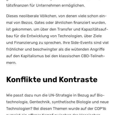
täts­fi­nan­zen für Unter­neh­men ermög­li­chen.
Die­ses neo­li­be­ra­le Völk­chen, von denen vie­le schon ein­
mal von Bezos, Gates oder ähn­li­chen finan­ziert wur­den,
ist gekom­men, um über den Trans­fer und Kapa­zi­täts­auf­
bau für die Ent­wick­lung von Tech­no­lo­gien, über Zie­le
und Finan­zie­rung zu spre­chen. Ihre Side-Events sind viel
fröh­li­cher und beschwing­ter als die wüten­den Angrif­fe
auf den Kapi­ta­lis­mus bei den klas­si­schen CBD-Teil­neh­
mern.
Konflikte und Kontraste
Wie passt dazu nun die UN-Stra­te­gie in Bezug auf Bio­
tech­no­lo­gie, Gen­tech­nik, syn­the­ti­sche Bio­lo­gie und neue
Tech­no­lo­gien? Bei die­sen The­men wur­de auf der COP16