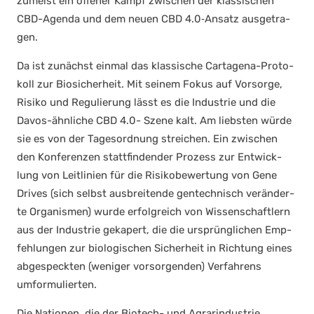
zumeist ein offe­ner Kampf zwi­schen der klas­si­schen
CBD-Agen­da und dem neu­en CBD 4.0‑Ansatz aus­ge­tra­
gen.
Da ist zunächst ein­mal das klas­si­sche Car­ta­ge­na-Pro­to­
koll zur Bio­si­cher­heit. Mit sei­nem Fokus auf Vor­sor­ge,
Risi­ko und Regu­lie­rung lässt es die Indus­trie und die
Davos-ähn­li­che CBD 4.0- Sze­ne kalt. Am liebs­ten wür­de
sie es von der Tages­ord­nung strei­chen. Ein zwi­schen
den Kon­fe­ren­zen statt­fin­den­der Pro­zess zur Ent­wick­
lung von Leit­li­ni­en für die Risi­ko­be­wer­tung von Gene
Dri­ves (sich selbst aus­brei­ten­de gen­tech­nisch ver­än­der­
te Orga­nis­men) wur­de erfolg­reich von Wis­sen­schaft­lern
aus der Indus­trie geka­pert, die die ursprüng­li­chen Emp­
feh­lun­gen zur bio­lo­gi­schen Sicher­heit in Rich­tung eines
abge­speck­ten (weni­ger vor­sor­gen­den) Ver­fah­rens
umfor­mu­lier­ten.
Die Natio­nen, die der Bio­tech- und Agrar­in­dus­trie