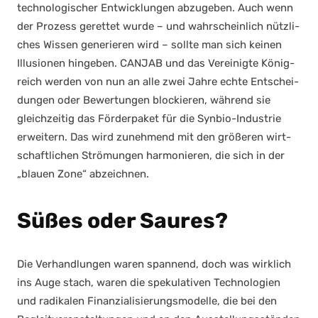
tech­no­lo­gi­scher Ent­wick­lun­gen abzu­ge­ben. Auch wenn
der Pro­zess geret­tet wur­de – und wahr­schein­lich nütz­li­
ches Wis­sen gene­rie­ren wird – soll­te man sich kei­nen
Illu­sio­nen hin­ge­ben. CANJAB und das Ver­ei­nig­te König­
reich wer­den von nun an alle zwei Jah­re ech­te Ent­schei­
dun­gen oder Bewer­tun­gen blo­ckie­ren, wäh­rend sie
gleich­zei­tig das För­der­pa­ket für die Syn­bio-Indus­trie
erwei­tern. Das wird zuneh­mend mit den grö­ße­ren wirt­
schaft­li­chen Strö­mun­gen har­mo­nie­ren, die sich in der
„blau­en Zone“ abzeich­nen.
Süßes oder Saures?
Die Ver­hand­lun­gen waren span­nend, doch was wirk­lich
ins Auge stach, waren die spe­ku­la­ti­ven Tech­no­lo­gien
und radi­ka­len Finan­zia­li­sie­rungs­mo­del­le, die bei den