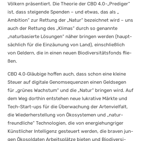
Völ­kern prä­sen­tiert. Die Theo­rie der CBD 4.0-„Prediger“
ist, dass stei­gen­de Spen­den – und etwas, das als „
Ambi­ti­on“ zur Ret­tung der „Natur“ bezeich­net wird – uns
auch der Ret­tung des „Kli­mas“ durch so genann­te
„natur­ba­sier­te Lösun­gen“ näher brin­gen wer­den (haupt­
säch­lich für die Ein­zäu­nung von Land), ein­schließ­lich
von Gel­dern, die in einen neu­en Bio­di­ver­si­täts­fonds flie­
ßen.
CBD 4.0‑Gläubige hof­fen auch, dass schon eine klei­ne
Steu­er auf digi­ta­le Genom­se­quen­zen einen Geld­se­gen
für „grü­nes Wachs­tum“ und die „Natur“ brin­gen wird. Auf
dem Weg dort­hin ent­ste­hen neue lukra­ti­ve Märk­te und
Tech-Start-ups für die Über­wa­chung der Arten­viel­falt,
die Wie­der­her­stel­lung von Öko­sys­te­men und „natur­
freund­li­che“ Tech­no­lo­gien, die von ener­gie­hung­ri­ger
Künst­li­cher Intel­li­genz gesteu­ert wer­den, die bra­ven jun­
gen Öko­sol­da­ten Arbeits­plät­ze bie­ten und Bio­di­ver­si­