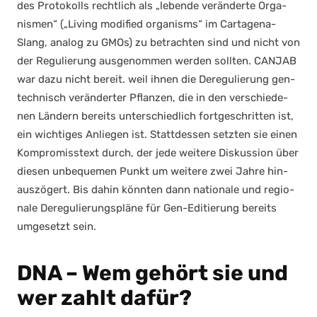
des Pro­to­kolls recht­lich als „leben­de ver­än­der­te Orga­
nis­men“ („Living modi­fied orga­nisms“ im Car­ta­ge­na-
Slang, ana­log zu GMOs) zu betrach­ten sind und nicht von
der Regu­lie­rung aus­ge­nom­men wer­den soll­ten. CANJAB
war dazu nicht bereit. weil ihnen die Dere­gu­lie­rung gen­
tech­nisch ver­än­der­ter Pflan­zen, die in den ver­schie­de­
nen Län­dern bereits unter­schied­lich fort­ge­schrit­ten ist,
ein wich­ti­ges Anlie­gen ist. Statt­des­sen setz­ten sie einen
Kom­pro­miss­text durch, der jede wei­te­re Dis­kus­si­on über
die­sen unbe­que­men Punkt um wei­te­re zwei Jah­re hin­
aus­zö­gert. Bis dahin könn­ten dann natio­na­le und regio­
na­le Dere­gu­lie­rungs­plä­ne für Gen-Edi­tie­rung bereits
umge­setzt sein.
DNA – Wem gehört sie und
wer zahlt dafür?