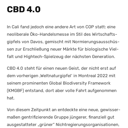
CBD 4.0
In Cali fand jedoch eine ande­re Art von COP statt: eine
neo­li­be­ra­le Öko-Han­dels­mes­se im Stil des Wirt­schafts­
gip­fels von Davos, gemischt mit Nor­mie­rungs­aus­schüs­
sen zur Erschlie­ßung neu­er Märk­te für bio­lo­gi­sche Viel­
falt und High­tech-Spiel­zeug der nächs­ten Gene­ra­ti­on.
CBD 4.0 steht für einen neu­en Geist, der nicht erst auf
dem vor­he­ri­gen ‚Welt­na­tur­gip­fel‘ in Mont­re­al 2022 mit
sei­nem pro­mi­nen­ten Glo­bal Bio­di­ver­si­ty Frame­work
(KMGBF) ent­stand, dort aber vol­le Fahrt auf­ge­nom­men
hat.
Von die­sem Zeit­punkt an ent­deck­te eine neue, gewis­ser­
ma­ßen gen­tri­fi­zie­ren­de Grup­pe jün­ge­rer, finan­zi­ell gut
aus­ge­stat­te­ter „grü­ner“ Nicht­re­gie­rungs­or­ga­ni­sa­tio­nen,