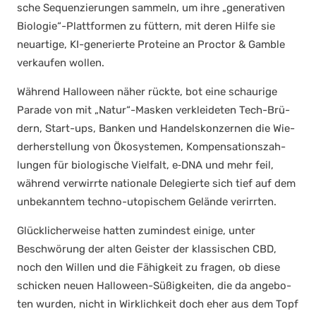
sche Sequen­zie­run­gen sam­meln, um ihre „gene­ra­ti­ven
Biologie“-Plattformen zu füt­tern, mit deren Hil­fe sie
neu­ar­ti­ge, KI-gene­rier­te Pro­te­ine an Proc­tor & Gam­ble
ver­kau­fen wol­len.
Wäh­rend Hal­lo­ween näher rück­te, bot eine schau­ri­ge
Para­de von mit „Natur“-Masken ver­klei­de­ten Tech-Brü­
dern, Start-ups, Ban­ken und Han­dels­kon­zer­nen die Wie­
der­her­stel­lung von Öko­sys­te­men, Kom­pen­sa­ti­ons­zah­
lun­gen für bio­lo­gi­sche Viel­falt, e‑DNA und mehr feil,
wäh­rend ver­wirr­te natio­na­le Dele­gier­te sich tief auf dem
unbe­kann­tem tech­no-uto­pi­schem Gelän­de ver­irr­ten.
Glück­li­cher­wei­se hat­ten zumin­dest eini­ge, unter
Beschwö­rung der alten Geis­ter der klas­si­schen CBD,
noch den Wil­len und die Fähig­keit zu fra­gen, ob die­se
schi­cken neu­en Hal­lo­ween-Süßig­kei­ten, die da ange­bo­
ten wur­den, nicht in Wirk­lich­keit doch eher aus dem Topf