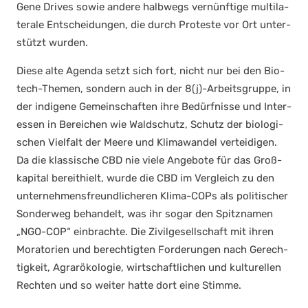
Gene Dri­ves sowie ande­re halb­wegs ver­nünf­ti­ge mul­ti­la­
te­ra­le Ent­schei­dun­gen, die durch Pro­tes­te vor Ort unter­
stützt wur­den.
Die­se alte Agen­da setzt sich fort, nicht nur bei den Bio­
tech-The­men, son­dern auch in der 8(j)-Arbeitsgruppe, in
der indi­ge­ne Gemein­schaf­ten ihre Bedürf­nis­se und Inter­
es­sen in Berei­chen wie Wald­schutz, Schutz der bio­lo­gi­
schen Viel­falt der Mee­re und Kli­ma­wan­del ver­tei­di­gen.
Da die klas­si­sche CBD nie vie­le Ange­bo­te für das Groß­
ka­pi­tal bereit­hielt, wur­de die CBD im Ver­gleich zu den
unter­neh­mens­freund­li­che­ren Kli­ma-COPs als poli­ti­scher
Son­der­weg behan­delt, was ihr sogar den Spitz­na­men
„NGO-COP“ ein­brach­te. Die Zivil­ge­sell­schaft mit ihren
Mora­to­ri­en und berech­tig­ten For­de­run­gen nach Gerech­
tig­keit, Agrar­öko­lo­gie, wirt­schaft­li­chen und kul­tu­rel­len
Rech­ten und so wei­ter hat­te dort eine Stim­me.