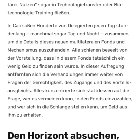
tä­rer Nut­zen“ sogar in Tech­no­lo­gie­trans­fer oder Bio­
tech­no­lo­gie-Trai­ning flie­ßen.
In Cali saßen Hun­der­te von Dele­gier­ten jeden Tag stun­
den­lang – manch­mal sogar Tag und Nacht – zusam­men,
um die Details die­ses neu­en mul­ti­la­te­ra­len Fonds und
Mecha­nis­mus aus­zu­han­deln. Alle schie­nen beseelt von
der Vor­stel­lung, dass in die­sem Fonds tat­säch­lich ein
wenig Geld zu fin­den sein wür­de. In die­ser Auf­re­gung
ent­fern­ten sich die Ver­hand­lun­gen immer wei­ter von
Fra­gen der Gerech­tig­keit, des Zugangs und des Vor­teils­
aus­gleichs. Alles kon­zen­trier­te sich statt­des­sen auf die
Fra­ge, wer es ver­mei­den kann, in den Fonds ein­zu­zah­len,
und wer sich in die Schlan­ge stel­len kann, um Geld aus
ihm zu erhal­ten.
Den Horizont absuchen,