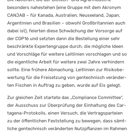
beson­ders nahe­ste­hen (eine Grup­pe mit dem Akro­nym
CANJAB – für Kana­da, Aus­tra­li­en, Neu­see­land, Japan,
Argen­ti­ni­en und Bra­si­li­en – obwohl Groß­bri­tan­ni­en auch
dabei ist), fei­er­ten die­se Schwä­chung der Vor­sor­ge auf
der COP16 und setz­ten dann die Bestel­lung einer sehr
beschränk­te Exper­ten­grup­pe durch, die mög­li­che Ideen
und Vor­schlä­ge für wei­te­re Leit­li­ni­en vor­schla­gen und so
die eigent­li­che Arbeit für wei­te­re zwei Jah­re ver­hin­dern
soll­te. Eine frü­he­re Abma­chung, Leit­li­ni­en zur Risi­ko­be­
wer­tung für die Frei­set­zung von gen­tech­nisch ver­än­der­
ten Fischen in Auf­trag zu geben, wur­de auf Eis gelegt.
Zur glei­chen Zeit star­te­te das „Com­pli­ance Com­mit­tee“,
der Aus­schuss zur Über­prü­fung der Ein­hal­tung des Car­
ta­ge­na-Pro­to­kolls, einen Ver­such, die Ver­trags­par­tei­en
zu der öffent­li­chen Fest­stel­lung zu bewe­gen, dass sämt­
li­che gen­tech­nisch ver­än­der­ten Nutz­pflan­zen im Rah­men