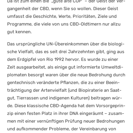
Da ist zum einen die „gute alte COP“ – der Geist der Ver­
gan­gen­heit der CBD, wenn Sie so wol­len. Die­ser Geist
umfasst die Geschich­te, Wer­te, Prio­ri­tä­ten, Zie­le und
Pro­gram­me, die vie­le von uns CBD-Old­ti­mern nur all­zu
gut ken­nen.
Das ursprüng­li­che UN-Über­ein­kom­men über die bio­lo­gi­
sche Viel­falt, das es seit drei Jahr­zehn­ten gibt, ging aus
dem Erd­gip­fel von Rio 1992 her­vor. Es wur­de zu einer
Zeit aus­ge­ar­bei­tet, als eini­ge gut infor­mier­te Umwelt­di­
plo­ma­ten besorgt waren über die neue Bedro­hung durch
gen­tech­nisch ver­än­der­te Pflan­zen, die zu einer Beein­
träch­ti­gung der Arten­viel­falt (und Bio­pi­ra­te­rie an Saat­
gut, Tier­ras­sen und indi­ge­nen Kul­tu­ren) bei­tra­gen wür­
de. Die­se klas­si­sche CBD-Agen­da hat dem Vor­sor­ge­prin­
zip einen fes­ten Platz in ihrer DNA ein­ge­räumt – zusam­
men mit einer ver­nünf­ti­gen Prü­fung neu­er Bedro­hun­gen
und auf­kom­men­der Pro­ble­me, der Ver­ein­ba­rung von