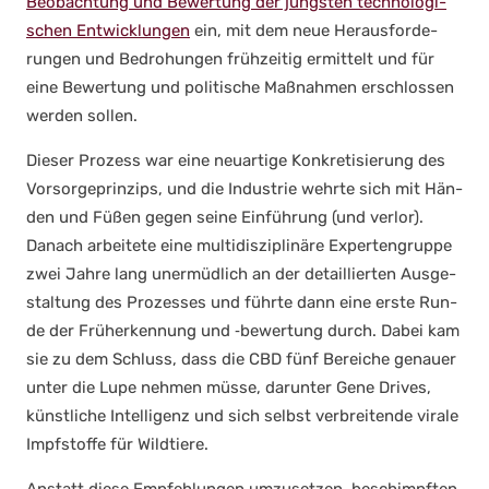
Beob­ach­tung und Bewer­tung der jüngs­ten tech­no­lo­gi­
schen Ent­wick­lun­gen
ein, mit dem neue Her­aus­for­de­
run­gen und Bedro­hun­gen früh­zei­tig ermit­telt und für
eine Bewer­tung und poli­ti­sche Maß­nah­men erschlos­sen
wer­den sol­len.
Die­ser Pro­zess war eine neu­ar­ti­ge Kon­kre­ti­sie­rung des
Vor­sor­ge­prin­zips, und die Indus­trie wehr­te sich mit Hän­
den und Füßen gegen sei­ne Ein­füh­rung (und ver­lor).
Danach arbei­te­te eine mul­ti­dis­zi­pli­nä­re Exper­ten­grup­pe
zwei Jah­re lang uner­müd­lich an der detail­lier­ten Aus­ge­
stal­tung des Pro­zes­ses und führ­te dann eine ers­te Run­
de der Früh­erken­nung und ‑bewer­tung durch. Dabei kam
sie zu dem Schluss, dass die CBD fünf Berei­che genau­er
unter die Lupe neh­men müs­se, dar­un­ter Gene Dri­ves,
künst­li­che Intel­li­genz und sich selbst ver­brei­ten­de vira­le
Impf­stof­fe für Wild­tie­re.
Anstatt die­se Emp­feh­lun­gen umzu­set­zen, beschimpf­ten