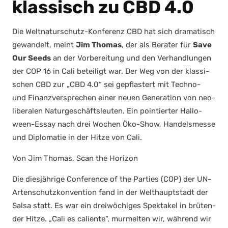
klassisch zu CBD 4.0
Die Welt­na­tur­schutz-Kon­fe­renz CBD hat sich dra­ma­tisch
gewan­delt, meint
Jim Tho­mas
, der als Bera­ter für
Save
Our Seeds
an der Vor­be­rei­tung und den Ver­hand­lun­gen
der COP 16 in Cali betei­ligt war. Der Weg von der klas­si­
schen CBD zur „CBD 4.0“ sei gepflas­tert mit Tech­no-
und Finanz­ver­spre­chen einer neu­en Gene­ra­ti­on von neo­
li­be­ra­len Natur­ge­schäfts­leu­ten. Ein poin­tier­ter Hal­lo­
ween-Essay nach drei Wochen Öko-Show, Han­dels­mes­se
und Diplo­ma­tie in der Hit­ze von Cali.
Von Jim Tho­mas, Scan the Hori­zon
Die dies­jäh­ri­ge Con­fe­rence of the Par­ties (COP) der UN-
Arten­schutz­kon­ven­ti­on fand in der Welt­haupt­stadt der
Sal­sa statt. Es war ein drei­wö­chi­ges Spek­ta­kel in brü­ten­
der Hit­ze. „Cali es cali­en­te“, mur­mel­ten wir, wäh­rend wir