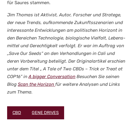
für Sau­res stam­men.
Jim Tho­mas ist Akti­vist, Autor, For­scher und Stra­te­ge,
der neue Trends, auf­kom­men­de Zukunfts­sze­na­ri­en und
inter­es­san­te Ent­wick­lun­gen am poli­ti­schen Hori­zont in
den Berei­chen Tech­no­lo­gie, bio­lo­gi­sche Viel­falt, Lebens­
mit­tel und Gerech­tig­keit ver­folgt. Er war im Auf­trag von
„Save Our Seeds“ an den Ver­hand­lun­gen in Cali und
deren Vor­be­rei­tung betei­ligt. Der Ori­gi­nal­ar­ti­kel erschien
unter dem Titel „
A Tale of Two CBDs – Trick or Tre­at at
COP16” in
A big­ger Con­ver­sa­ti­on
Besu­chen Sie sei­nen
Blog
Scan the Hori­zon
für wei­te­re Ana­ly­sen und Links
zum The­ma.
CBD
GENE DRIVES