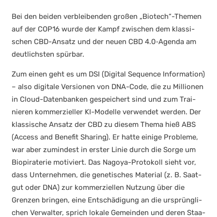
Bei den bei­den ver­blei­ben­den gro­ßen „Biotech“-Themen
auf der COP16 wur­de der Kampf zwi­schen dem klas­si­
schen CBD-Ansatz und der neu­en CBD 4.0‑Agenda am
deut­lichs­ten spür­bar.
Zum einen geht es um DSI (Digi­tal Sequence Infor­ma­ti­on)
– also digi­ta­le Ver­sio­nen von DNA-Code, die zu Mil­lio­nen
in Cloud-Daten­ban­ken gespei­chert sind und zum Trai­
nie­ren kom­mer­zi­el­ler KI-Model­le ver­wen­det wer­den. Der
klas­si­sche Ansatz der CBD zu die­sem The­ma hieß ABS
(Access and Bene­fit Sha­ring). Er hat­te eini­ge Pro­ble­me,
war aber zumin­dest in ers­ter Linie durch die Sor­ge um
Bio­pi­ra­te­rie moti­viert. Das Nago­ya-Pro­to­koll sieht vor,
dass Unter­neh­men, die gene­ti­sches Mate­ri­al (z. B. Saat­
gut oder DNA) zur kom­mer­zi­el­len Nut­zung über die
Gren­zen brin­gen, eine Ent­schä­di­gung an die ursprüng­li­
chen Ver­wal­ter, sprich loka­le Gemein­den und deren Staa­