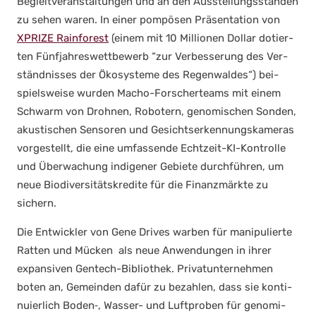
Begleit­ver­an­stal­tun­gen und an den Aus­stel­lungs­stän­den
zu sehen waren. In einer pom­pö­sen Prä­sen­ta­ti­on von
XPRIZE Rain­fo­rest
(einem mit 10 Mil­lio­nen Dol­lar dotier­
ten Fünf­jah­res­wett­be­werb “zur Ver­bes­se­rung des Ver­
ständ­nis­ses der Öko­sys­te­me des Regen­wal­des“) bei­
spiels­wei­se wur­den Macho-For­scher­teams mit einem
Schwarm von Droh­nen, Robo­tern, geno­mi­schen Son­den,
akus­ti­schen Sen­so­ren und Gesichts­er­ken­nungs­ka­me­ras
vor­ge­stellt, die eine umfas­sen­de Echt­zeit-KI-Kon­trol­le
und Über­wa­chung indi­ge­ner Gebie­te durch­füh­ren, um
neue Bio­di­ver­si­täts­kre­di­te für die Finanz­märk­te zu
sichern.
Die Ent­wick­ler von Gene Dri­ves war­ben für mani­pu­lier­te
Rat­ten und Mücken als neue Anwen­dun­gen in ihrer
expan­si­ven Gen­tech-Biblio­thek. Pri­vat­un­ter­neh­men
boten an, Gemein­den dafür zu bezah­len, dass sie kon­ti­
nu­ier­lich Boden‑, Was­ser- und Luft­pro­ben für geno­mi­