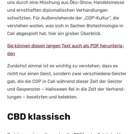
uns durch eine Mischung aus Öko-Show, Han­dels­mes­se
und ernst­haf­ten diplo­ma­ti­schen Ver­hand­lun­gen
schwitz­ten. Für Außen­ste­hen­de der „COP-Kul­tur“, die
ver­ste­hen wol­len, was sich in Sachen Bio­tech­no­lo­gie in
Cali abge­spielt hat, hier ein gro­ber Über­blick.
Sie kön­nen die­sen lan­gen Text auch als PDF her­un­ter­la­
den
Zunächst ein­mal ist es wich­tig zu ver­ste­hen, dass es
nicht nur einen Geist, son­dern zwei ver­schie­de­ne Geis­ter
gab, die die COP in Cali wäh­rend die­ser Zeit der Geis­ter
und Gespens­ter – Hal­lo­ween fiel in die Zeit der Ver­hand­
lun­gen – besetz­ten und beleb­ten.
CBD klassisch