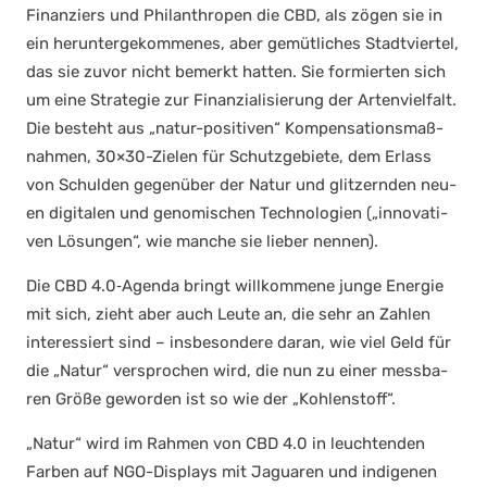
Finan­ziers und Phil­an­thro­pen die CBD, als zögen sie in
ein her­un­ter­ge­kom­me­nes, aber gemüt­li­ches Stadt­vier­tel,
das sie zuvor nicht bemerkt hat­ten. Sie for­mier­ten sich
um eine Stra­te­gie zur Finan­zia­li­sie­rung der Arten­viel­falt.
Die besteht aus „natur-posi­ti­ven“ Kom­pen­sa­ti­ons­maß­
nah­men, 30×30-Zielen für Schutz­ge­bie­te, dem Erlass
von Schul­den gegen­über der Natur und glit­zern­den neu­
en digi­ta­len und geno­mi­schen Tech­no­lo­gien („inno­va­ti­
ven Lösun­gen“, wie man­che sie lie­ber nen­nen).
Die CBD 4.0‑Agenda bringt will­kom­me­ne jun­ge Ener­gie
mit sich, zieht aber auch Leu­te an, die sehr an Zah­len
inter­es­siert sind – ins­be­son­de­re dar­an, wie viel Geld für
die „Natur“ ver­spro­chen wird, die nun zu einer mess­ba­
ren Grö­ße gewor­den ist so wie der „Koh­len­stoff“.
„Natur“ wird im Rah­men von CBD 4.0 in leuch­ten­den
Far­ben auf NGO-Dis­plays mit Jagua­ren und indi­ge­nen