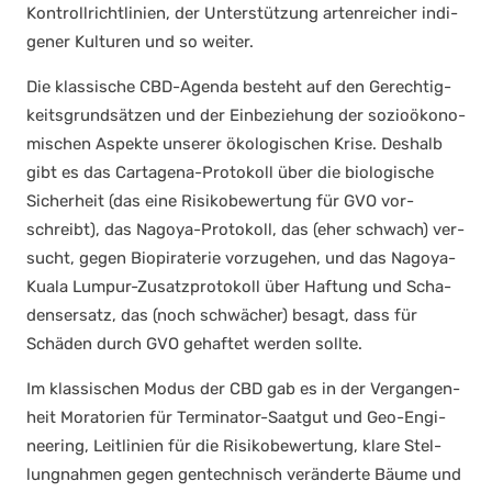
Kon­troll­richt­li­ni­en, der Unter­stüt­zung arten­rei­cher indi­
ge­ner Kul­tu­ren und so wei­ter.
Die klas­si­sche CBD-Agen­da besteht auf den Gerech­tig­
keits­grund­sät­zen und der Ein­be­zie­hung der sozio­öko­no­
mi­schen Aspek­te unse­rer öko­lo­gi­schen Kri­se. Des­halb
gibt es das Car­ta­ge­na-Pro­to­koll über die bio­lo­gi­sche
Sicher­heit (das eine Risi­ko­be­wer­tung für GVO vor­
schreibt), das Nago­ya-Pro­to­koll, das (eher schwach) ver­
sucht, gegen Bio­pi­ra­te­rie vor­zu­ge­hen, und das Nago­ya-
Kua­la Lum­pur-Zusatz­pro­to­koll über Haf­tung und Scha­
dens­er­satz, das (noch schwä­cher) besagt, dass für
Schä­den durch GVO gehaf­tet wer­den soll­te.
Im klas­si­schen Modus der CBD gab es in der Ver­gan­gen­
heit Mora­to­ri­en für Ter­mi­na­tor-Saat­gut und Geo-Engi­
nee­ring, Leit­li­ni­en für die Risi­ko­be­wer­tung, kla­re Stel­
lung­nah­men gegen gen­tech­nisch ver­än­der­te Bäu­me und