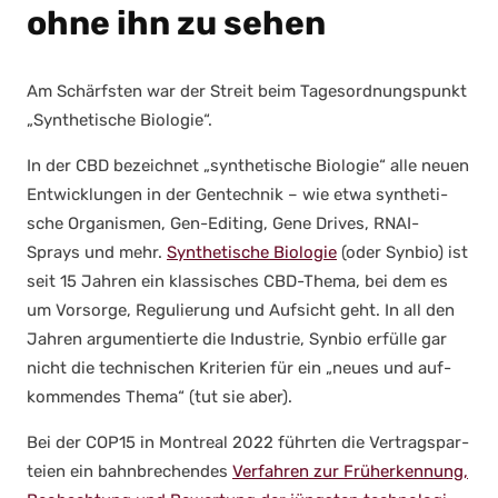
ohne ihn zu sehen
Am Schärfs­ten war der Streit beim Tages­ord­nungs­punkt
„Syn­the­ti­sche Bio­lo­gie“.
In der CBD bezeich­net „syn­the­ti­sche Bio­lo­gie“ alle neu­en
Ent­wick­lun­gen in der Gen­tech­nik – wie etwa syn­the­ti­
sche Orga­nis­men, Gen-Editing, Gene Dri­ves, RNAI-
Sprays und mehr.
Syn­the­ti­sche Bio­lo­gie
(oder Syn­bio) ist
seit 15 Jah­ren ein klas­si­sches CBD-The­ma, bei dem es
um Vor­sor­ge, Regu­lie­rung und Auf­sicht geht. In all den
Jah­ren argu­men­tier­te die Indus­trie, Syn­bio erfül­le gar
nicht die tech­ni­schen Kri­te­ri­en für ein „neu­es und auf­
kom­men­des The­ma“ (tut sie aber).
Bei der COP15 in Mont­re­al 2022 führ­ten die Ver­trags­par­
tei­en ein bahn­bre­chen­des
Ver­fah­ren zur Früh­erken­nung,