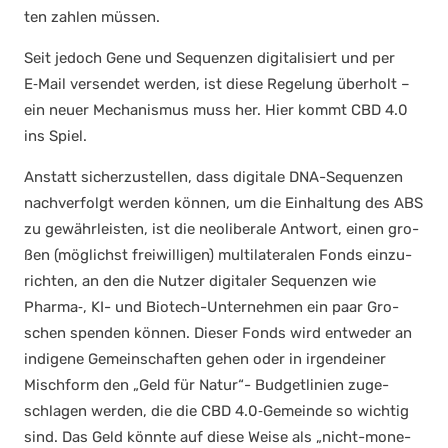
ten zah­len müs­sen.
Seit jedoch Gene und Sequen­zen digi­ta­li­siert und per
E‑Mail ver­sen­det wer­den, ist die­se Rege­lung über­holt –
ein neu­er Mecha­nis­mus muss her. Hier kommt CBD 4.0
ins Spiel.
Anstatt sicher­zu­stel­len, dass digi­ta­le DNA-Sequen­zen
nach­ver­folgt wer­den kön­nen, um die Ein­hal­tung des ABS
zu gewähr­leis­ten, ist die neo­li­be­ra­le Ant­wort, einen gro­
ßen (mög­lichst frei­wil­li­gen) mul­ti­la­te­ra­len Fonds ein­zu­
rich­ten, an den die Nut­zer digi­ta­ler Sequen­zen wie
Pharma‑, KI- und Bio­tech-Unter­neh­men ein paar Gro­
schen spen­den kön­nen. Die­ser Fonds wird ent­we­der an
indi­ge­ne Gemein­schaf­ten gehen oder in irgend­ei­ner
Misch­form den „Geld für Natur“- Bud­get­li­ni­en zuge­
schla­gen wer­den, die die CBD 4.0‑Gemeinde so wich­tig
sind. Das Geld könn­te auf die­se Wei­se als „nicht-mone­