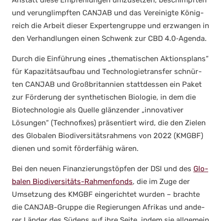
und ver­un­glimpf­ten CANJAB und das Ver­ei­nig­te König­
reich die Arbeit die­ser Exper­ten­grup­pe und erzwan­gen in
den Ver­hand­lun­gen einen Schwenk zur CBD 4.0‑Agenda.
Durch die Ein­füh­rung eines „the­ma­ti­schen Akti­ons­plans“
für Kapa­zi­täts­auf­bau und Tech­no­lo­gie­trans­fer schnür­
ten CANJAB und Groß­bri­tan­ni­en statt­des­sen ein Paket
zur För­de­rung der syn­the­ti­schen Bio­lo­gie, in dem die
Bio­tech­no­lo­gie als Quel­le glän­zen­der „inno­va­ti­ver
Lösun­gen“ (Tech­no­fi­xes) prä­sen­tiert wird, die den Zie­len
des Glo­ba­len Bio­di­ver­si­täts­rah­mens von 2022 (KMGBF)
die­nen und somit för­der­fä­hig wären.
Bei den neu­en Finan­zie­rungs­töp­fen der DSI und des
Glo­
ba­len Bio­di­ver­si­täts-Rah­men­fonds
, die im Zuge der
Umset­zung des KMGBF ein­ge­rich­tet wur­den – brach­te
die CAN­JAB-Grup­pe die Regie­run­gen Afri­kas und ande­
rer Län­der des Südens auf ihre Sei­te, indem sie all­ge­mein