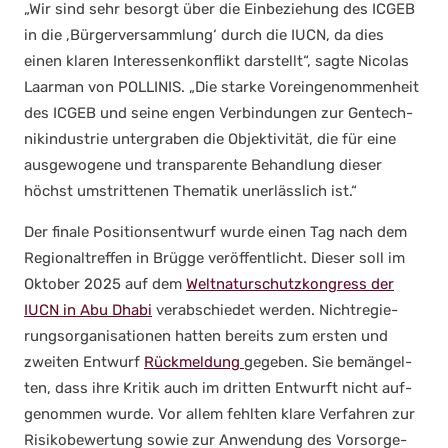
„Wir sind sehr besorgt über die Ein­be­zie­hung des ICGEB
in die ‚Bür­ger­ver­samm­lung‘ durch die IUCN, da dies
einen kla­ren Inter­es­sen­kon­flikt dar­stellt“, sag­te Nico­las
Laar­man von POLLINIS. „Die star­ke Vor­ein­ge­nom­men­heit
des ICGEB und sei­ne engen Ver­bin­dun­gen zur Gen­tech­
nik­in­dus­trie unter­gra­ben die Objek­ti­vi­tät, die für eine
aus­ge­wo­ge­ne und trans­pa­ren­te Behand­lung die­ser
höchst umstrit­te­nen The­ma­tik uner­läss­lich ist.“
Der fina­le Posi­ti­ons­ent­wurf wur­de einen Tag nach dem
Regio­nal­tref­fen in Brüg­ge ver­öf­fent­licht. Die­ser soll im
Okto­ber 2025 auf dem
Welt­na­tur­schutz­kon­gress der
IUCN in Abu Dha­bi
ver­ab­schie­det wer­den. Nicht­re­gie­
rungs­or­ga­ni­sa­tio­nen hat­ten bereits zum ers­ten und
zwei­ten Ent­wurf
Rück­mel­dung
gege­ben. Sie bemän­gel­
ten, dass ihre Kri­tik auch im drit­ten Ent­wurft nicht auf­
ge­nom­men wur­de. Vor allem fehl­ten kla­re Ver­fah­ren zur
Risi­ko­be­wer­tung sowie zur Anwen­dung des Vor­sor­ge­