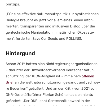
prin­zips.
„Für eine effek­ti­ve Natur­schutz­po­li­tik zur syn­the­ti­schen
Bio­lo­gie braucht es jetzt vor allem eines: einen infor­
mier­ten, trans­pa­ren­ten und inklu­si­ven Dia­log über die
gen­tech­ni­sche Mani­pu­la­ti­on in natür­li­chen Öko­sys­te­
men“, for­der­ten Save Our Seeds und POLLINIS.
Hintergund
Schon 2019 hat­ten sich Nicht­re­gie­rungs­or­ga­ni­sa­tio­nen
– dar­un­ter der Umwelt­dach­ver­band Deut­scher Natur­
schutz­ring, der IUCN-Mit­glied ist – mit einem
offe­nen
Brief
an die Welt­na­tur­schutz­uni­on gewandt und „schwe­
re Beden­ken“ geäu­ßert. Und an der Kri­tik von 2021 von
DNR-Geschäfts­füh­rer Flo­ri­an Schö­ne hat sich nichts
geän­dert: „Der DNR lehnt Gen­tech­nik sowohl in der