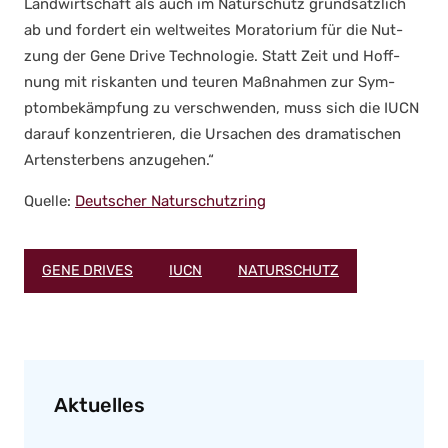
Land­wirt­schaft als auch im Natur­schutz grund­sätz­lich
ab und for­dert ein welt­wei­tes Mora­to­ri­um für die Nut­
zung der Gene Dri­ve Tech­no­lo­gie. Statt Zeit und Hoff­
nung mit ris­kan­ten und teu­ren Maß­nah­men zur Sym­
ptom­be­kämp­fung zu ver­schwen­den, muss sich die IUCN
dar­auf kon­zen­trie­ren, die Ursa­chen des dra­ma­ti­schen
Arten­ster­bens anzu­ge­hen.“
Quel­le:
Deut­scher Natur­schutz­ring
GENE DRIVES
IUCN
NATURSCHUTZ
Aktuelles