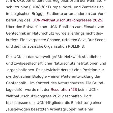
Am 4. Okto­ber ende­te das Regio­nal­fo­rum der Welt­na­tur­
schutz­uni­on (IUCN) für Euro­pa, Nord- und Zen­tral­asi­en
im bel­gi­schen Brüg­ge. Es dien­te unter ande­rem zur Vor­
be­rei­tung des
IUCN-Welt­na­tur­schutz­kon­gres­ses 2025
.
Über den Ent­wurf einer IUCN-Posi­ti­on zum Ein­satz von
Gen­tech­nik im Natur­schutz wur­de aller­dings nicht dis­
ku­tiert. Eine ver­pass­te Chan­ce, urteil­ten Save Our Seeds
und die fran­zö­si­sche Orga­ni­sa­ti­on POLLINIS.
Die IUCN ist das welt­weit größ­te Netz­werk staat­li­cher
und zivil­ge­sell­schaft­li­cher Natur­schutz­in­sti­tu­tio­nen und
‑orga­ni­sa­tio­nen. Es ent­wi­ckelt der­zeit eine Posi­ti­on zur
syn­the­ti­schen Bio­lo­gie – einer Wei­ter­ent­wick­lung der
Gen­tech­nik – im Kon­text des Natur­schut­zes. Die Grund­
la­ge dafür wur­de mit der
Reso­lu­ti­on 123
beim IUCN-
Welt­na­tur­schutz­kon­gress 2021 geschaf­fen. Dort
beschlos­sen die IUCN-Mit­glie­der die Ein­rich­tung einer
„aus­ge­wo­gen besetz­ten Arbeits­grup­pe“ mit einer