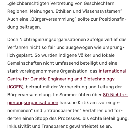
„gleich­be­rech­tig­ten Ver­tre­tung von Geschlech­tern,
Regio­nen, Mei­nun­gen, Ethi­ken und Wis­sens­sys­te­men“.
Auch eine „Bür­ger­ver­samm­lung“ soll­te zur Posi­ti­ons­fin­
dung bei­tra­gen.
Doch Nicht­re­gie­rungs­or­ga­ni­sa­tio­nen zufol­ge ver­lief das
Ver­fah­ren nicht so fair und aus­ge­wo­gen wie ursprüng­
lich geplant. So wur­den indi­ge­ne Völ­ker und loka­le
Gemein­schaf­ten nicht umfas­send betei­ligt und eine
stark vor­ein­ge­nom­me­ne Orga­ni­sa­ti­on, das
Inter­na­tio­nal
Cent­re for Gene­tic Engi­nee­ring and Bio­tech­no­lo­gy
(ICGEB)
, betraut mit der Vor­be­rei­tung und Lei­tung der
Bür­ger­ver­samm­lung. Im Som­mer übten über
80 Nicht­re­
gie­rungs­or­ga­ni­sa­tio­nen
har­sche Kri­tik am „vor­ein­ge­
nom­me­nen“ und „intrans­pa­ren­ten“ Ver­fah­ren und for­
der­ten einen Stopp des Pro­zes­ses, bis ech­te Betei­li­gung,
Inklu­si­vi­tät und Trans­pa­renz gewähr­leis­tet sei­en.