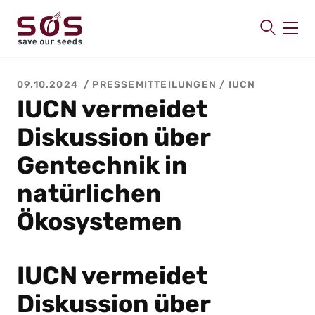
SAVE OUR SEEDS
09.10.2024
PRESSEMITTEILUNGEN
/
IUCN
Über uns
IUCN vermeidet
Aktuelles
Diskussion über
Mitmachen
Gentechnik in
Publikationen
natürlichen
Kontakt
Ökosystemen
IUCN vermeidet
Diskussion über