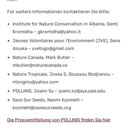
Für wei­te­re Infor­ma­tio­nen kon­tak­tie­ren Sie bit­te:
Insti­tu­te for Natu­re Con­ser­va­ti­on in Alba­nia, Gen­ti
Kro­mid­ha –
gkromidha@yahoo.it
Jeu­nes Volon­tai­res pour l’Environment (JVE), Sena
Alou­ka –
yvetogo@gmail.com
Natu­re Cana­da, Mark But­ler –
mbutler@naturecanada.ca
Natu­re Tro­pi­cale, Josea S. Dous­sou Bod­j­re­nou –
ntongmu@yahoo.com
POLLINIS, Joann Sy –
joann.sy@aya.yale.edu
Save Our Seeds, Nao­mi Kos­mehl –
kosmehl@saveourseeds.org
Die Pres­se­mit­tei­lung von POLLINIS fin­den Sie hier