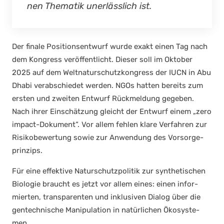
nen The­ma­tik uner­läss­lich ist.
Der fina­le Posi­ti­ons­ent­wurf wur­de exakt einen Tag nach
dem Kon­gress ver­öf­fent­licht. Die­ser soll im Okto­ber
2025 auf dem Welt­na­tur­schutz­kon­gress der IUCN in Abu
Dha­bi ver­ab­schie­det wer­den. NGOs hat­ten bereits zum
ers­ten und zwei­ten Ent­wurf Rück­mel­dung gege­ben.
Nach ihrer Ein­schät­zung gleicht der Ent­wurf einem „zero
impact-Doku­ment“. Vor allem feh­len kla­re Ver­fah­ren zur
Risi­ko­be­wer­tung sowie zur Anwen­dung des Vor­sor­ge­
prin­zips.
Für eine effek­ti­ve Natur­schutz­po­li­tik zur syn­the­ti­schen
Bio­lo­gie braucht es jetzt vor allem eines: einen infor­
mier­ten, trans­pa­ren­ten und inklu­si­ven Dia­log über die
gen­tech­ni­sche Mani­pu­la­ti­on in natür­li­chen Öko­sys­te­
men.