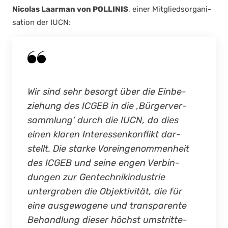
Nico­las Laar­man von POLLINIS
, einer Mit­glieds­or­ga­ni­
sa­ti­on der IUCN:
Wir sind sehr besorgt über die Ein­be­
zie­hung des ICGEB in die ‚Bür­ger­ver­
samm­lung‘ durch die IUCN, da dies
einen kla­ren Inter­es­sen­kon­flikt dar­
stellt. Die star­ke Vor­ein­ge­nom­men­heit
des ICGEB und sei­ne engen Ver­bin­
dun­gen zur Gen­tech­nik­in­dus­trie
unter­gra­ben die Objek­ti­vi­tät, die für
eine aus­ge­wo­ge­ne und trans­pa­ren­te
Behand­lung die­ser höchst umstrit­te­