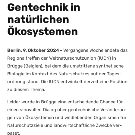
Gentechnik in
natürlichen
Ökosystemen
Ber­lin, 9. Okto­ber 2024 -
Ver­gan­ge­ne Woche ende­te das
Regio­nal­tref­fen der Welt­na­tur­schutz­uni­on (IUCN) in
Brüg­ge (Bel­gi­en), bei dem die umstrit­te­ne syn­the­ti­sche
Bio­lo­gie im Kon­text des Natur­schut­zes auf der Tages­
ord­nung stand. Die IUCN ent­wi­ckelt der­zeit eine Posi­ti­on
zu die­sem The­ma.
Lei­der wur­de in Brüg­ge eine ent­schei­den­de Chan­ce für
einen sinn­vol­len Dia­log über gen­tech­ni­sche Ver­än­de­run­
gen von Öko­sys­te­men und wild­le­ben­den Orga­nis­men für
Natur­schutz­zie­le und land­wirt­schaft­li­che Zwe­cke ver­
passt.