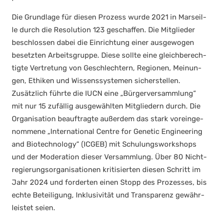
Die Grund­la­ge für die­sen Pro­zess wur­de 2021 in Mar­seil­
le durch die Reso­lu­ti­on 123 geschaf­fen. Die Mit­glie­der
beschlos­sen dabei die Ein­rich­tung einer aus­ge­wo­gen
besetz­ten Arbeits­grup­pe. Die­se soll­te eine gleich­be­rech­
tig­te Ver­tre­tung von Geschlech­tern, Regio­nen, Mei­nun­
gen, Ethi­ken und Wis­sens­sys­te­men sicher­stel­len.
Zusätz­lich führ­te die IUCN eine „Bür­ger­ver­samm­lung“
mit nur 15 zufäl­lig aus­ge­wähl­ten Mit­glie­dern durch. Die
Orga­ni­sa­ti­on beauf­trag­te außer­dem das stark vor­ein­ge­
nom­me­ne „Inter­na­tio­nal Cent­re for Gene­tic Engi­nee­ring
and Bio­tech­no­lo­gy“ (ICGEB) mit Schu­lungs­work­shops
und der Mode­ra­ti­on die­ser Ver­samm­lung. Über 80 Nicht­
re­gie­rungs­or­ga­ni­sa­tio­nen kri­ti­sier­ten die­sen Schritt im
Jahr 2024 und for­der­ten einen Stopp des Pro­zes­ses, bis
ech­te Betei­li­gung, Inklu­si­vi­tät und Trans­pa­renz gewähr­
leis­tet sei­en.