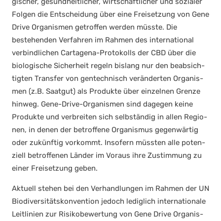
gi­scher, gesund­heit­li­cher, wirt­schaft­li­cher und sozia­ler
Fol­gen die Ent­schei­dung über eine Frei­set­zung von Gene
Dri­ve Orga­nis­men getrof­fen wer­den müss­te. Die
bestehen­den Ver­fah­ren im Rah­men des inter­na­tio­nal
ver­bind­li­chen Car­ta­ge­na-Pro­to­kolls der CBD über die
bio­lo­gi­sche Sicher­heit regeln bis­lang nur den beab­sich­
tig­ten Trans­fer von gen­tech­nisch ver­än­der­ten Orga­nis­
men (z.B. Saat­gut) als Pro­duk­te über ein­zel­nen Gren­ze
hin­weg. Gene-Dri­ve-Orga­nis­men sind dage­gen kei­ne
Pro­duk­te und ver­brei­ten sich selb­stän­dig in allen Regio­
nen, in denen der betrof­fe­ne Orga­nis­mus gegen­wär­tig
oder zukünf­tig vor­kommt. Inso­fern müss­ten alle poten­
zi­ell betrof­fe­nen Län­der im Vor­aus ihre Zustim­mung zu
einer Frei­set­zung geben.
Aktu­ell ste­hen bei den Ver­hand­lun­gen im Rah­men der UN
Bio­di­ver­si­täts­kon­ven­ti­on jedoch ledig­lich inter­na­tio­na­le
Leit­li­ni­en zur Risi­ko­be­wer­tung von Gene Dri­ve Orga­nis­