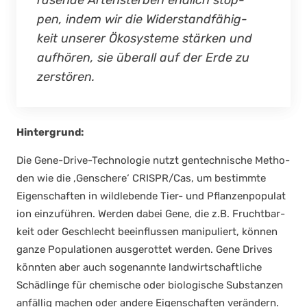
rasen­de Arten­ster­ben end­lich stop­
pen, indem wir die Wider­stand­fä­hig­
keit unse­rer Öko­sys­te­me stär­ken und
auf­hö­ren, sie über­all auf der Erde zu
zer­stö­ren.
Hin­ter­grund:
Die Gene-Dri­ve-Tech­no­lo­gie nutzt gen­tech­ni­sche Metho­
den wie die ‚Gen­sche­re‘ CRISPR/Cas, um bestimm­te
Eigen­schaf­ten in wild­le­ben­de Tier- und Pflan­zen­po­pu­la­t
i­on ein­zu­füh­ren. Wer­den dabei Gene, die z.B. Frucht­bar­
keit oder Geschlecht beein­flus­sen mani­pu­liert, kön­nen
gan­ze Popu­la­tio­nen aus­ge­rot­tet wer­den. Gene Dri­ves
könn­ten aber auch soge­nann­te land­wirt­schaft­li­che
Schäd­lin­ge für che­mi­sche oder bio­lo­gi­sche Sub­stan­zen
anfäl­lig machen oder ande­re Eigen­schaf­ten ver­än­dern.