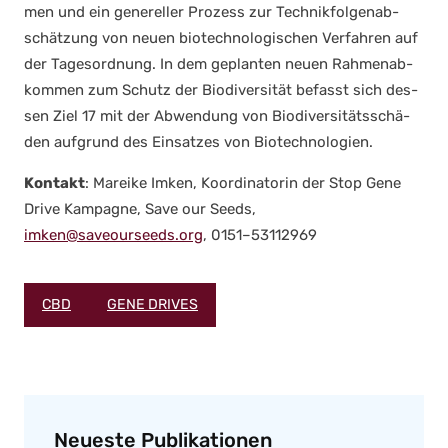
men und ein gene­rel­ler Pro­zess zur Tech­nik­fol­gen­ab­
schät­zung von neu­en bio­tech­no­lo­gi­schen Ver­fah­ren auf
der Tages­ord­nung. In dem geplan­ten neu­en Rah­men­ab­
kom­men zum Schutz der Bio­di­ver­si­tät befasst sich des­
sen Ziel 17 mit der Abwen­dung von Bio­di­ver­si­täts­schä­
den auf­grund des Ein­sat­zes von Bio­tech­no­lo­gien.
Kon­takt
: Marei­ke Imken, Koor­di­na­to­rin der Stop Gene
Dri­ve Kam­pa­gne, Save our Seeds,
imken@saveourseeds.org
, 0151–53112969
CBD
GENE DRIVES
Neueste Publikationen