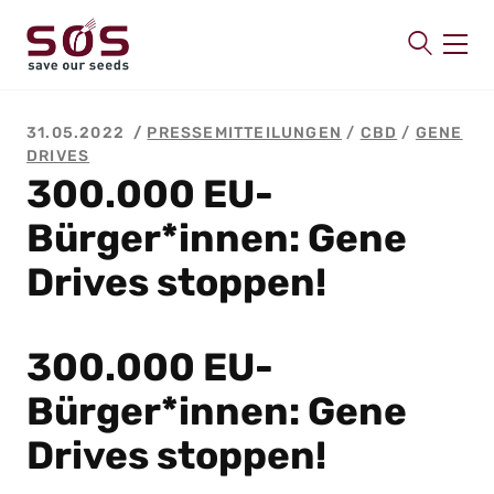
SAVE OUR SEEDS
31.05.2022
PRESSEMITTEILUNGEN
/
CBD
/
GENE
Über uns
DRIVES
300.000 EU-
Aktuelles
Bürger*innen: Gene
Mitmachen
Publikationen
Drives stoppen!
Kontakt
300.000 EU-
Bürger*innen: Gene
Drives stoppen!