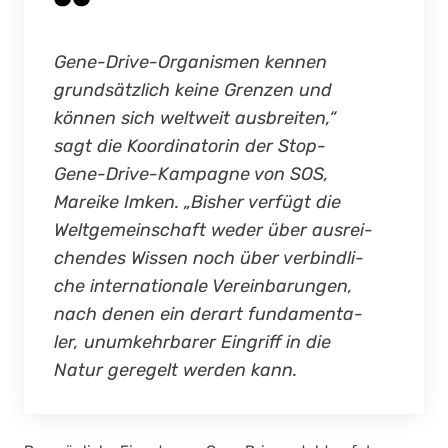
Gene-Dri­ve-Orga­nis­men ken­nen
grund­sätz­lich kei­ne Gren­zen und
kön­nen sich welt­weit aus­brei­ten,“
sagt die Koor­di­na­to­rin der Stop-
Gene-Dri­ve-Kam­pa­gne von SOS,
Marei­ke Imken. „Bis­her ver­fügt die
Welt­ge­mein­schaft weder über aus­rei­
chen­des Wis­sen noch über ver­bind­li­
che inter­na­tio­na­le Ver­ein­ba­run­gen,
nach denen ein der­art fun­da­men­ta­
ler, unum­kehr­ba­rer Ein­griff in die
Natur gere­gelt wer­den kann.