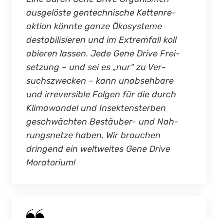
aus­ge­lös­te gen­tech­ni­sche Ket­ten­re­
ak­ti­on könn­te gan­ze Öko­sys­te­me
desta­bi­li­sie­ren und im Extrem­fall kol­l
a­bie­ren las­sen. Jede Gene Dri­ve Frei­
set­zung – und sei es „nur“ zu Ver­
suchs­zwe­cken – kann unab­seh­ba­re
und irrever­si­ble Fol­gen für die durch
Klima­wandel und Insek­ten­ster­ben
geschwäch­ten Bestäu­ber- und Nah­
rungs­net­ze haben. Wir brau­chen
drin­gend ein welt­wei­tes Gene Dri­ve
Mora­to­ri­um!