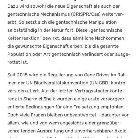
Dazu wird sowohl die neue Eigen­schaft als auch der
gen­tech­ni­sche Mecha­nis­mus (CRISPR/Cas) wei­ter­ver­
erbt. So setzt sich die gen­tech­ni­sche Mani­pu­la­ti­on
selbst­stän­dig in der Natur fort. Die­se „gen­tech­ni­sche
Ket­ten­re­ak­ti­on“ bewirkt, dass sämt­li­che Nach­kom­men
die gewünsch­te Eigen­schaft erben, bis die gesam­te
Popu­la­ti­on oder Art gen­tech­nisch ver­än­dert oder aus­ge­
rot­tet ist.
Seit 2018 wird die Regu­lie­rung von Gene Dri­ves im Rah­
men der UN Bio­di­ver­si­täts­kon­ven­ti­on (UN CBD) kon­tro­
vers dis­ku­tiert. Auf der letz­ten Ver­trags­staa­ten­kon­fe­
renz in Sharm el Sheik wur­den eini­ge ers­te vor­sor­ge­ori­
en­tier­te Bedin­gun­gen für eine Frei­set­zung emp­foh­len.
Doch vie­le Fra­gen blei­ben unbe­ant­wor­tet – dar­un­ter vor
allem, wie und von wem ange­sichts einer grenz­über­
schrei­ten­den Aus­brei­tung und unvor­her­seh­ba­rer öko­lo­