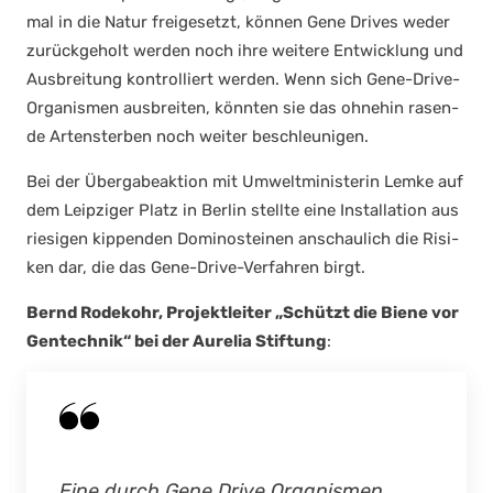
mal in die Natur frei­ge­setzt, kön­nen Gene Dri­ves weder
zurück­ge­holt wer­den noch ihre wei­te­re Ent­wick­lung und
Aus­brei­tung kon­trol­liert wer­den. Wenn sich Gene-Dri­ve-
Orga­nis­men aus­brei­ten, könn­ten sie das ohne­hin rasen­
de Arten­ster­ben noch wei­ter beschleu­ni­gen.
Bei der Über­ga­be­ak­ti­on mit Umwelt­mi­nis­te­rin Lem­ke auf
dem Leip­zi­ger Platz in Ber­lin stell­te eine Instal­la­ti­on aus
rie­si­gen kip­pen­den Domi­no­stei­nen anschau­lich die Risi­
ken dar, die das Gene-Dri­ve-Ver­fah­ren birgt.
Bernd Rodek­ohr, Pro­jekt­lei­ter „Schützt die Bie­ne vor
Gen­tech­nik“ bei der Aure­lia Stif­tung
:
Eine durch Gene Dri­ve Orga­nis­men