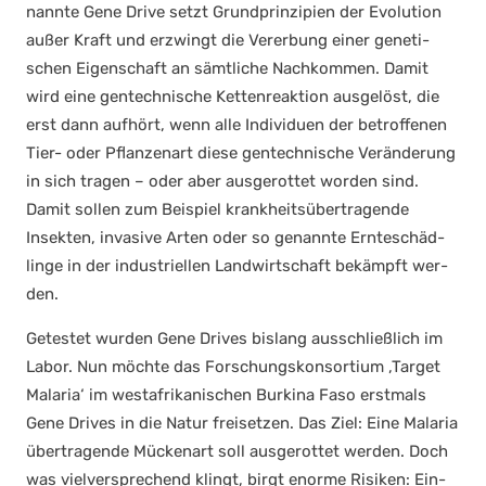
nann­te Gene Dri­ve setzt Grund­prin­zi­pi­en der Evo­lu­ti­on
außer Kraft und erzwingt die Ver­er­bung einer gene­ti­
schen Eigen­schaft an sämt­li­che Nach­kom­men. Damit
wird eine gen­tech­ni­sche Ket­ten­re­ak­ti­on aus­ge­löst, die
erst dann auf­hört, wenn alle Indi­vi­du­en der betrof­fe­nen
Tier- oder Pflan­zen­art die­se gen­tech­ni­sche Ver­än­de­rung
in sich tra­gen – oder aber aus­ge­rot­tet wor­den sind.
Damit sol­len zum Bei­spiel krank­heits­über­tra­gen­de
Insek­ten, inva­si­ve Arten oder so genann­te Ern­te­schäd­
lin­ge in der indus­tri­el­len Land­wirt­schaft bekämpft wer­
den.
Getes­tet wur­den Gene Dri­ves bis­lang aus­schließ­lich im
Labor. Nun möch­te das For­schungs­kon­sor­ti­um ‚Tar­get
Mala­ria‘ im west­afri­ka­ni­schen Bur­ki­na Faso erst­mals
Gene Dri­ves in die Natur frei­set­zen. Das Ziel: Eine Mala­ria
über­tra­gen­de Mücken­art soll aus­ge­rot­tet wer­den. Doch
was viel­ver­spre­chend klingt, birgt enor­me Risi­ken: Ein­