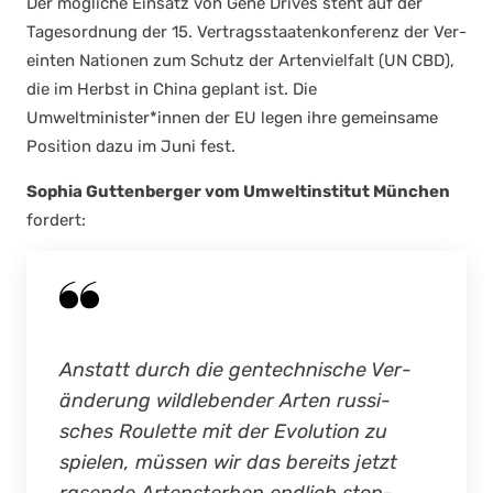
Der mög­li­che Ein­satz von Gene Dri­ves steht auf der
Tages­ord­nung der 15. Ver­trags­staa­ten­kon­fe­renz der Ver­
ein­ten Natio­nen zum Schutz der Arten­viel­falt (UN CBD),
die im Herbst in Chi­na geplant ist. Die
Umweltminister*innen der EU legen ihre gemein­sa­me
Posi­ti­on dazu im Juni fest.
Sophia Gut­ten­ber­ger vom Umwelt­in­sti­tut Mün­chen
for­dert:
Anstatt durch die gen­tech­ni­sche Ver­
än­de­rung wild­le­ben­der Arten rus­si­
sches Rou­lette mit der Evo­lu­ti­on zu
spie­len, müs­sen wir das bereits jetzt