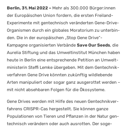
Ber­lin, 31. Mai 2022 –
Mehr als 300.000 Bürger:innen
der Euro­päi­schen Uni­on for­dern, die ers­ten Frei­land-
Expe­ri­men­te mit gen­tech­nisch ver­än­der­ten Gene-Dri­ve-
Orga­nis­men durch ein glo­ba­les Mora­to­ri­um zu unter­bin­
den. Die in der euro­päi­schen „Stop Gene Drive“-
Kampagne orga­ni­sier­ten Ver­bän­de
Save Our Seeds
, die
Aure­lia Stif­tung und das Umwelt­in­sti­tut Mün­chen haben
heu­te in Ber­lin eine ent­spre­chen­de Peti­ti­on an Umwelt­
mi­nis­te­rin Stef­fi Lem­ke über­ge­ben. Mit dem Gen­tech­nik­
ver­fah­ren Gene Dri­ve könn­ten zukünf­tig wild­le­ben­de
Arten mani­pu­liert oder sogar ganz aus­ge­rot­tet wer­den –
mit nicht abseh­ba­ren Fol­gen für die Öko­sys­te­me.
Gene Dri­ves wer­den mit Hil­fe des neu­en Gen­tech­nik­ver­
fah­rens CRIS­PR-Cas her­ge­stellt. Sie kön­nen gan­ze
Popu­la­tio­nen von Tie­ren und Pflan­zen in der Natur gen­
tech­nisch ver­än­dern oder auch aus­rot­ten. Der soge­